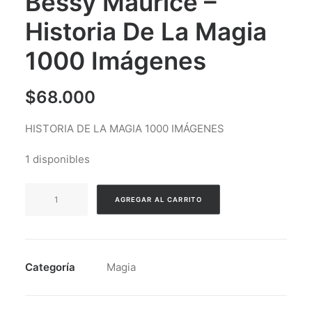
Bessy Maurice –
Historia De La Magia
1000 Imágenes
$
68.000
HISTORIA DE LA MAGIA 1000 IMÁGENES
1 disponibles
Bessy
AGREGAR AL CARRITO
Maurice
-
Historia
De
Categoría
Magia
La
Magia