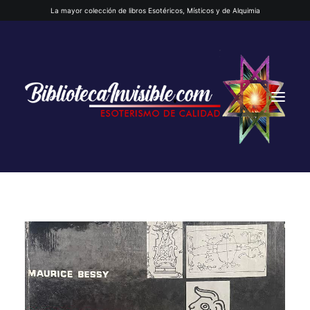
La mayor colección de libros Esotéricos, Místicos y de Alquimia
INICIO
QUIENES SOMOS