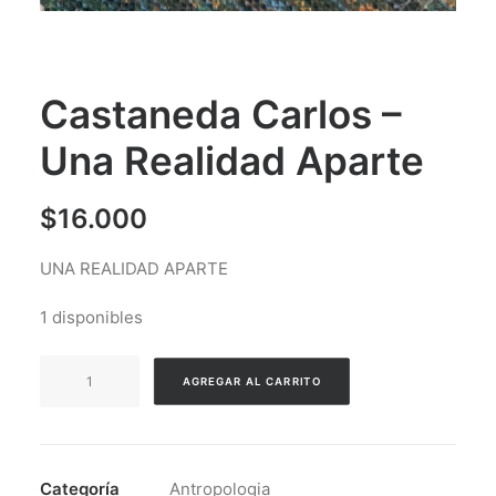
Castaneda Carlos –
Una Realidad Aparte
$
16.000
UNA REALIDAD APARTE
1 disponibles
Castaneda
AGREGAR AL CARRITO
Carlos
-
Una
Realidad
Categoría
Antropologia