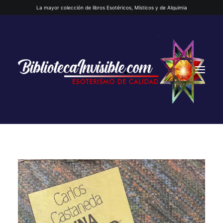
La mayor colección de libros Esotéricos, Místicos y de Alquimia
INICIO
QUIENES SOMOS