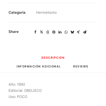
-
La
Categoría
Hermetismo
Nube
Sobre
El
Share
Santuario
cantidad
DESCRIPCIÓN
INFORMACIÓN ADICIONAL
REVIEWS 
Año: 1992
Editorial: OBELISCO
Uso: POCO