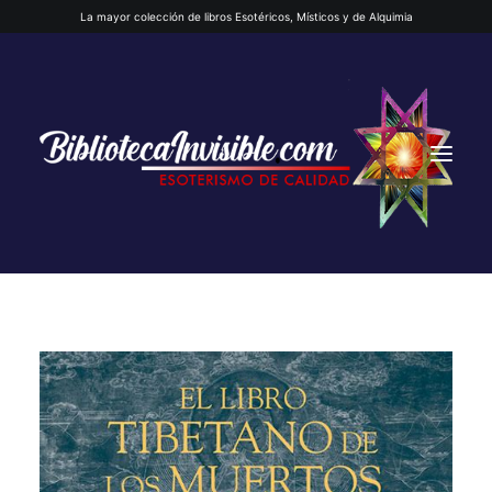
La mayor colección de libros Esotéricos, Místicos y de Alquimia
INICIO
QUIENES SOMOS