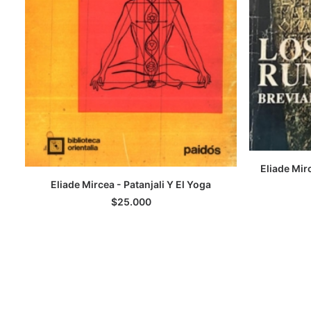
Eliade Mir
A
Eliade Mircea - Patanjali Y El Yoga
AGREGAR AL CARRITO
$
25.000