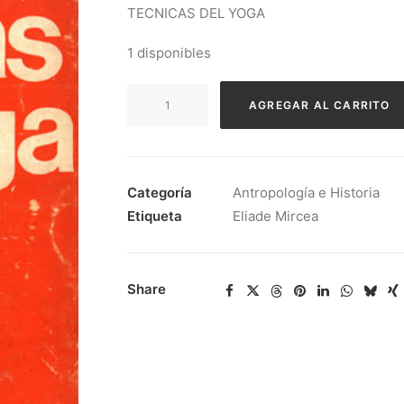
TECNICAS DEL YOGA
1 disponibles
Eliade
AGREGAR AL CARRITO
Mircea
-
Tecnicas
Del
Categoría
Antropología e Historia
Yoga
Etiqueta
Eliade Mircea
cantidad
Share