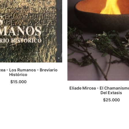
cea - Los Rumanos - Breviario
GREGAR AL CARRITO
Histórico
$
15.000
Eliade Mircea - El Chamanismo
AGREGAR AL CARRI
Del Extasis
$
25.000