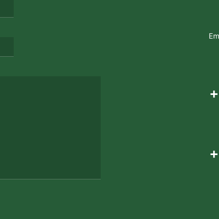
Em
+
+