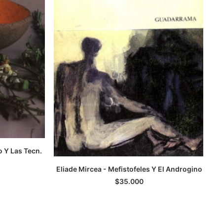
 Y Las Tecn.
TO
Eliade Mircea - Mefistofeles Y El Androgino
AGREGAR AL CARRITO
$
35.000