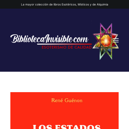
La mayor colección de libros Esotéricos, Místicos y de Alquimia
INICIO
QUIENES SOMOS