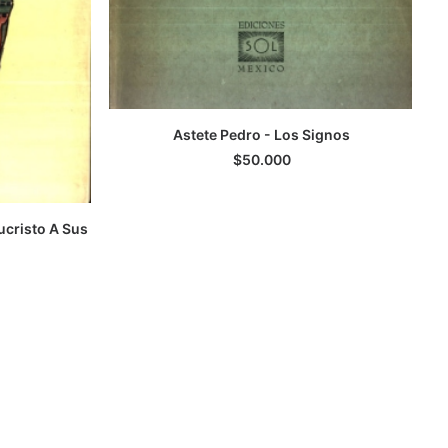
C
Astete Pedro - Los Signos
LEER MÁS
$
50.000
cristo A Sus
TO