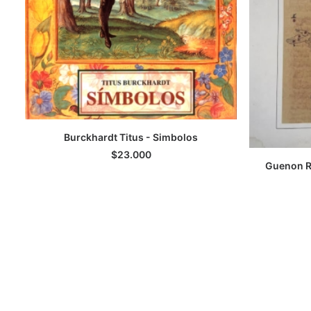
Burckhardt Titus - Simbolos
LEER MÁS
$
23.000
Guenon R
A