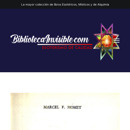
La mayor colección de libros Esotéricos, Místicos y de Alquimia
INICIO
QUIENES SOMOS