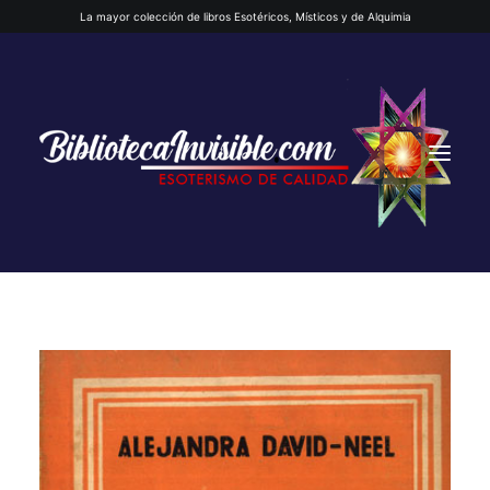
La mayor colección de libros Esotéricos, Místicos y de Alquimia
INICIO
QUIENES SOMOS