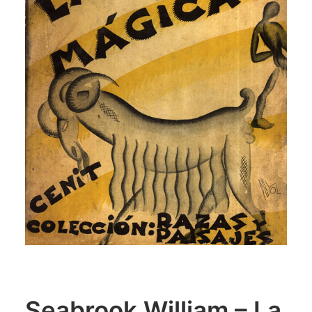
CATEGORÍAS
AUTORES DESTACADOS
GLOSARIO
CONTACTO
LOGIN / REGISTER
CART
Seabrook William – La