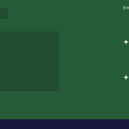
Em
+
+