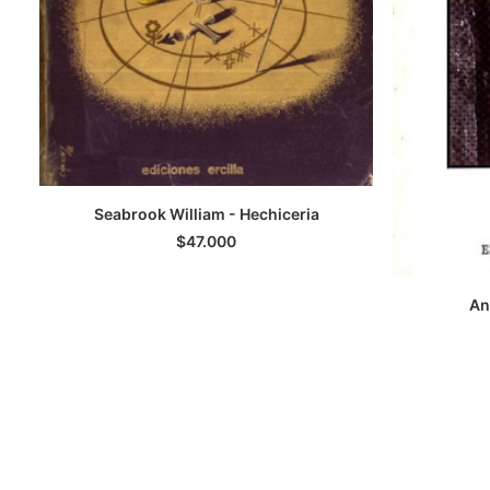
Seabrook William - Hechiceria
LEER MÁS
$
47.000
An
A