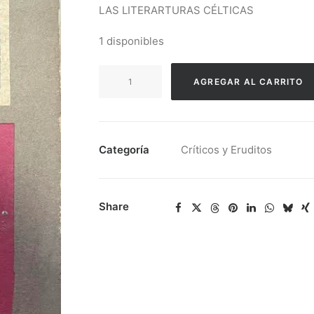
LAS LITERARTURAS CÉLTICAS
1 disponibles
Marx
AGREGAR AL CARRITO
Jean
-
Las
Literarturas
Categoría
Críticos y Eruditos
Célticas
cantidad
Share