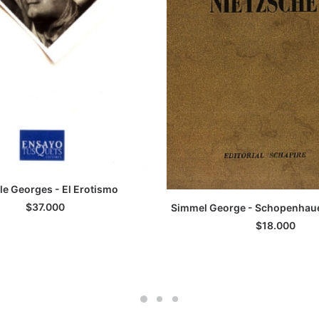
lle Georges - El Erotismo
LEER MÁS
$
37.000
Simmel George - Schopenhaue
LEER MÁS
$
18.000