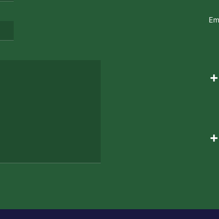
Em
+
+