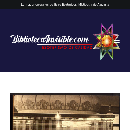
La mayor colección de libros Esotéricos, Místicos y de Alquimia
INICIO
QUIENES SOMOS