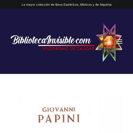
La mayor colección de libros Esotéricos, Místicos y de Alquimia
INICIO
QUIENES SOMOS