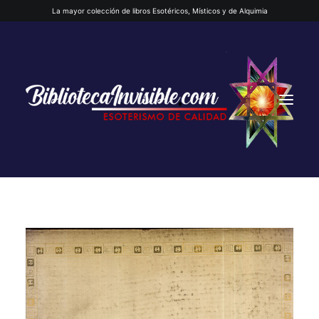
La mayor colección de libros Esotéricos, Místicos y de Alquimia
INICIO
QUIENES SOMOS