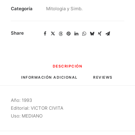
TOMOS)
Categoría
Mitologia y Simb.
VOLUMEN
I-
II-
Share
III
cantidad
DESCRIPCIÓN
INFORMACIÓN ADICIONAL
REVIEWS 
Año: 1993
Editorial: VICTOR CIVITA
Uso: MEDIANO