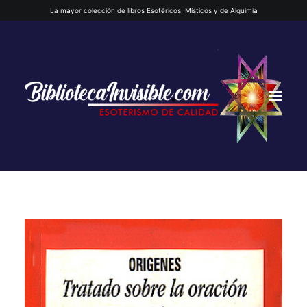
La mayor colección de libros Esotéricos, Místicos y de Alquimia
INICIO
QUIENES SOMOS