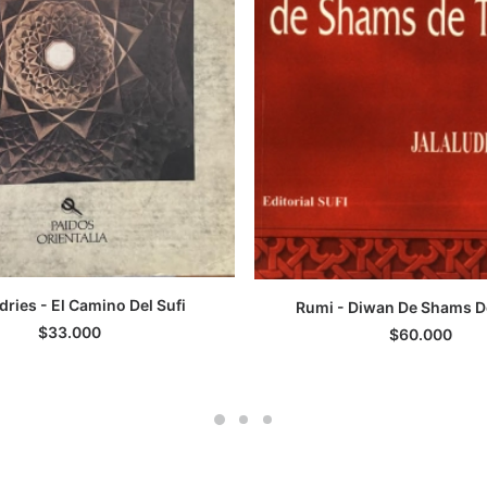
dries - El Camino Del Sufi
Rumi - Diwan De Shams D
GREGAR AL CARRITO
AGREGAR AL CARRI
$
33.000
$
60.000