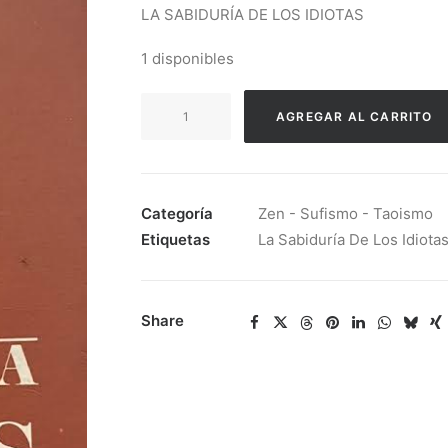
LA SABIDURÍA DE LOS IDIOTAS
1 disponibles
Shah
AGREGAR AL CARRITO
Idries
-
La
Sabiduría
Categoría
Zen - Sufismo - Taoismo
De
Etiquetas
La Sabiduría De Los Idiota
Los
Idiotas
cantidad
Share