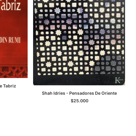
E
e Tabriz
TO
Shah Idries - Pensadores De Oriente
AGREGAR AL CARRITO
$
25.000