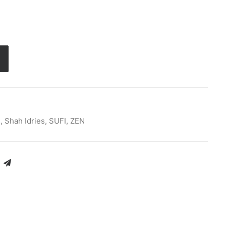
s
,
Shah Idries
,
SUFI
,
ZEN