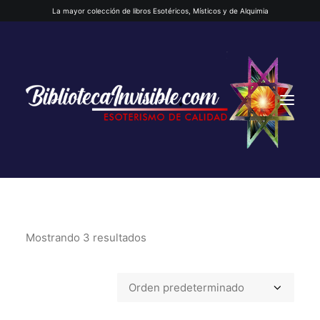
La mayor colección de libros Esotéricos, Místicos y de Alquimia
Mostrando 3 resultados
INICIO
QUIENES SOMOS