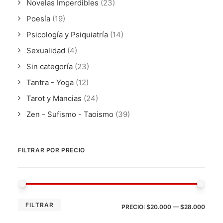
Novelas Imperdibles
(23)
Poesía
(19)
Psicología y Psiquiatría
(14)
Sexualidad
(4)
Sin categoría
(23)
Tantra - Yoga
(12)
Tarot y Mancias
(24)
Zen - Sufismo - Taoismo
(39)
FILTRAR POR PRECIO
PRE
PRE
FILTRAR
PRECIO:
$20.000
—
$28.000
MÍN
MÁX