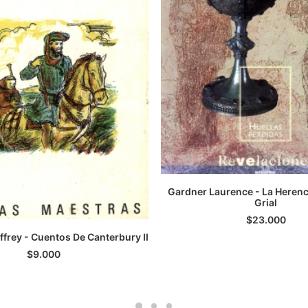
Gardner Laurence - La Herenc
LEER MÁS
Grial
$
23.000
frey - Cuentos De Canterbury II
LEER MÁS
$
9.000