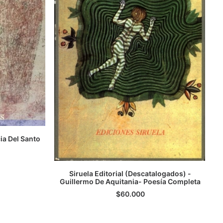
ia Del Santo
S
Siruela Editorial (Descatalogados) -
Guillermo De Aquitania- Poesía Completa
AGREGAR AL CARRITO
$
60.000