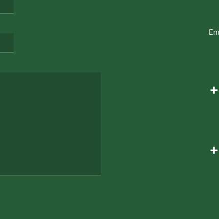
Em
+
+