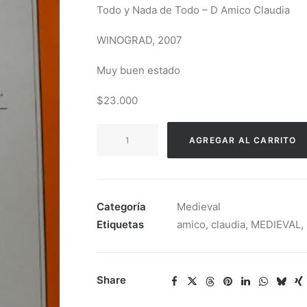
Todo y Nada de Todo – D Amico Claudia
WINOGRAD, 2007
Muy buen estado
$23.000
Todo
AGREGAR AL CARRITO
y
Nada
de
Todo
Categoría
Medieval
-
Etiquetas
amico
,
claudia
,
MEDIEVAL
,
D
Amico
Claudia
Share
cantidad