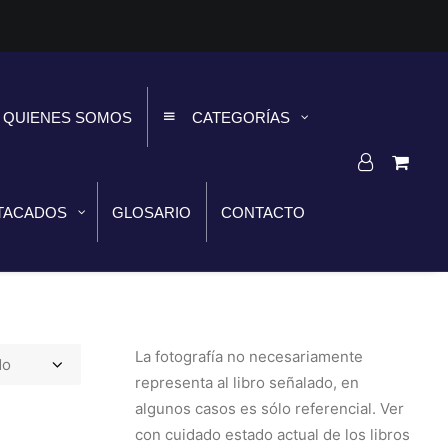
QUIENES SOMOS
CATEGORÍAS
TACADOS
GLOSARIO
CONTACTO
La fotografía no necesariamente
representa al libro señalado, en
algunos casos es sólo referencial. Ver
con cuidado estado actual de los libros