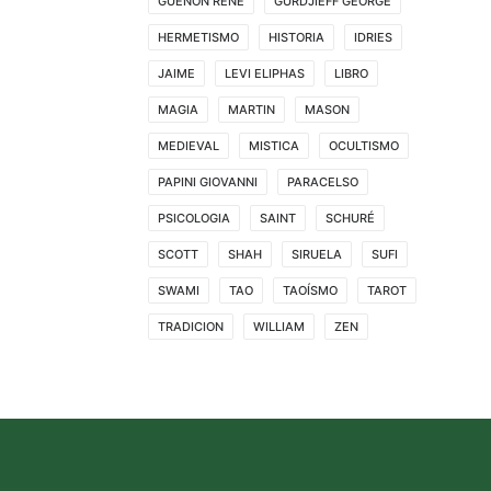
GUENON RENE
GURDJIEFF GEORGE
HERMETISMO
HISTORIA
IDRIES
JAIME
LEVI ELIPHAS
LIBRO
MAGIA
MARTIN
MASON
MEDIEVAL
MISTICA
OCULTISMO
PAPINI GIOVANNI
PARACELSO
PSICOLOGIA
SAINT
SCHURÉ
SCOTT
SHAH
SIRUELA
SUFI
SWAMI
TAO
TAOÍSMO
TAROT
TRADICION
WILLIAM
ZEN