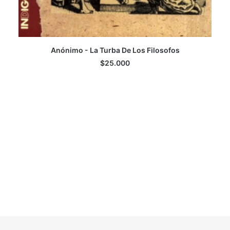
Anónimo - La Turba De Los Filosofos
LEER MÁS
$
25.000
D