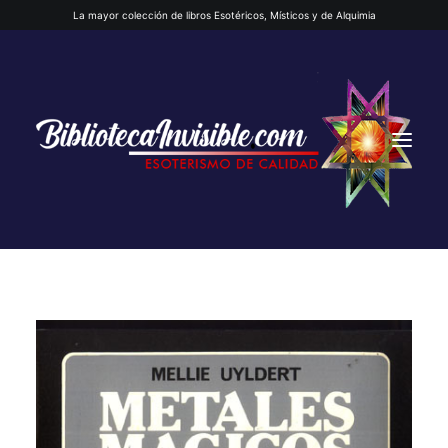
La mayor colección de libros Esotéricos, Místicos y de Alquimia
INICIO
QUIENES SOMOS