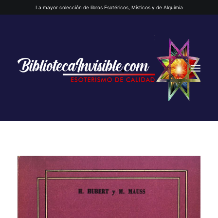
La mayor colección de libros Esotéricos, Místicos y de Alquimia
INICIO
QUIENES SOMOS