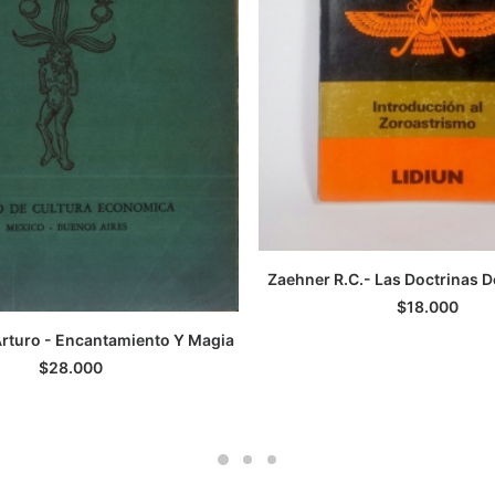
Zaehner R.C.- Las Doctrinas 
LEER MÁS
$
18.000
Arturo - Encantamiento Y Magia
LEER MÁS
$
28.000