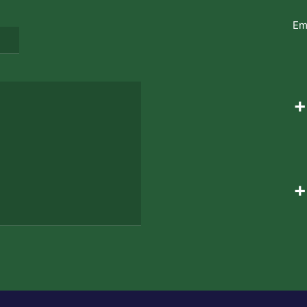
Em
+
+