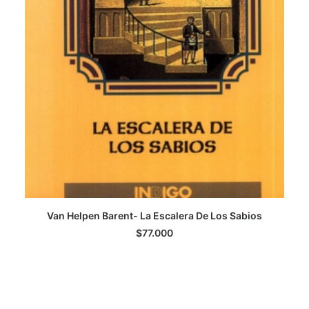
Van Helpen Barent- La Escalera De Los Sabios
De
LEER MÁS
$
77.000