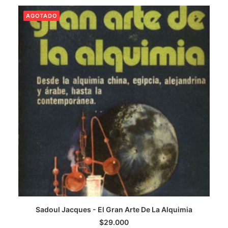
AGOTADO
CATEGORÍAS
AUTORES DESTACADOS
GLOSARIO
CONTACTO
LOGIN / REGISTER
CART
Sadoul Jacques - El Gran Arte De La Alquimia
LEER MÁS
$
29.000