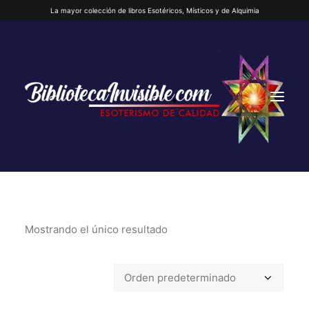
La mayor colección de libros Esotéricos, Místicos y de Alquimia
Mostrando el único resultado
INICIO
QUIENES SOMOS