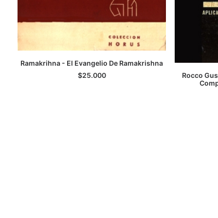
Ramakrihna - El Evangelio De Ramakrishna
LEER MÁS
Rocco Gus
$
25.000
Compl