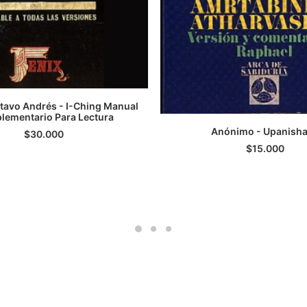
tavo Andrés - I-Ching Manual
ementario Para Lectura
LEER MÁS
Anónimo - Upanish
$
30.000
AGREGAR AL CARRI
$
15.000