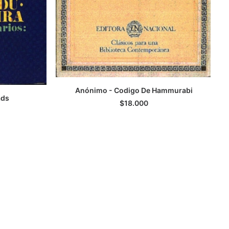
Anónimo - Codigo De Hammurabi
ads
LEER MÁS
$
18.000
TO