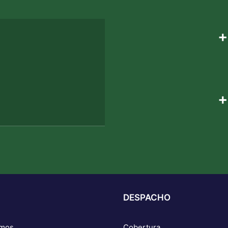
+
+
DESPACHO
omos
Cobertura