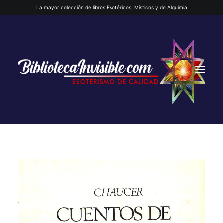
La mayor colección de libros Esotéricos, Místicos y de Alquimia
INICIO
QUIENES SOMOS