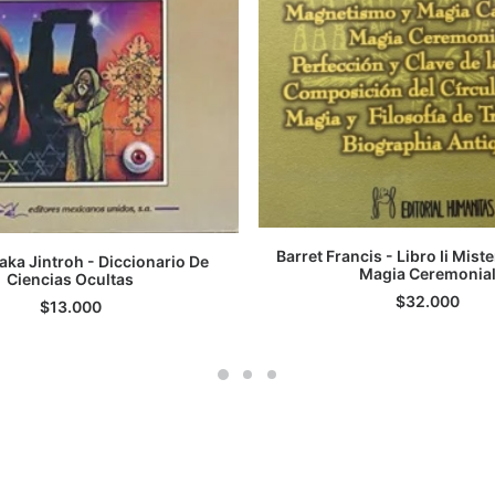
Barret Francis - Libro Ii Mist
ka Jintroh - Diccionario De
AGREGAR AL CARRI
Magia Ceremonia
Ciencias Ocultas
LEER MÁS
$
32.000
$
13.000