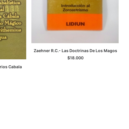
B
Zaehner R.C.- Las Doctrinas De Los Magos
LEER MÁS
$
18.000
erios Cabala
TO
l