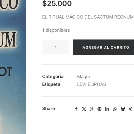
$
25.000
EL RITUAL MÁGICO DEL SACTUM REGNUM
1 disponibles
Levi
AGREGAR AL CARRITO
Eliphas
-
El
Ritual
Categoría
Magia
Mágico
Etiqueta
LEVI ELIPHAS
Del
Sactum
Regnum
Share
cantidad