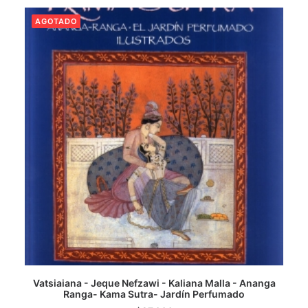
AGOTADO
CATEGORÍAS
AUTORES DESTACADOS
GLOSARIO
CONTACTO
LOGIN / REGISTER
CART
Vatsiaiana - Jeque Nefzawi - Kaliana Malla - Ananga
Ranga- Kama Sutra- Jardín Perfumado
LEER MÁS