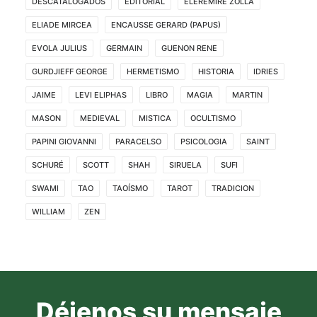
DESCATALOGADOS
EDITORIAL
ELEREMIRE ZOLLA
ELIADE MIRCEA
ENCAUSSE GERARD (PAPUS)
EVOLA JULIUS
GERMAIN
GUENON RENE
GURDJIEFF GEORGE
HERMETISMO
HISTORIA
IDRIES
JAIME
LEVI ELIPHAS
LIBRO
MAGIA
MARTIN
MASON
MEDIEVAL
MISTICA
OCULTISMO
PAPINI GIOVANNI
PARACELSO
PSICOLOGIA
SAINT
SCHURÉ
SCOTT
SHAH
SIRUELA
SUFI
SWAMI
TAO
TAOÍSMO
TAROT
TRADICION
WILLIAM
ZEN
Déjenos su mensaje