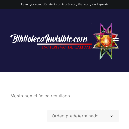
La mayor colección de libros Esotéricos, Místicos y de Alquimia
Mostrando el único resultado
INICIO
QUIENES SOMOS