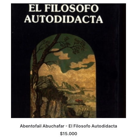
CATEGORÍAS
AUTORES DESTACADOS
GLOSARIO
CONTACTO
LOGIN / REGISTER
CART
Abentofail Abuchafar - El Filosofo Autodidacta
AGREGAR AL CARRITO
$
15.000