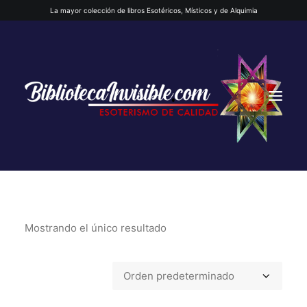
La mayor colección de libros Esotéricos, Místicos y de Alquimia
Mostrando el único resultado
INICIO
QUIENES SOMOS