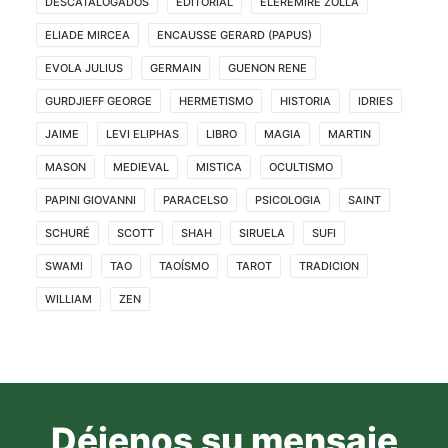
DESCATALOGADOS
EDITORIAL
ELEREMIRE ZOLLA
ELIADE MIRCEA
ENCAUSSE GERARD (PAPUS)
EVOLA JULIUS
GERMAIN
GUENON RENE
GURDJIEFF GEORGE
HERMETISMO
HISTORIA
IDRIES
JAIME
LEVI ELIPHAS
LIBRO
MAGIA
MARTIN
MASON
MEDIEVAL
MISTICA
OCULTISMO
PAPINI GIOVANNI
PARACELSO
PSICOLOGIA
SAINT
SCHURÉ
SCOTT
SHAH
SIRUELA
SUFI
SWAMI
TAO
TAOÍSMO
TAROT
TRADICION
WILLIAM
ZEN
Déjenos su mensaje