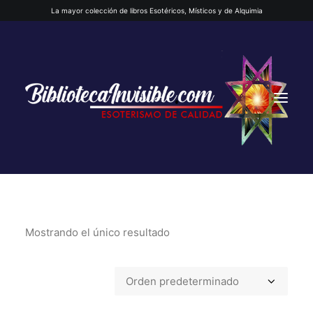
La mayor colección de libros Esotéricos, Místicos y de Alquimia
Mostrando el único resultado
INICIO
QUIENES SOMOS