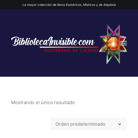
La mayor colección de libros Esotéricos, Místicos y de Alquimia
Mostrando el único resultado
INICIO
QUIENES SOMOS