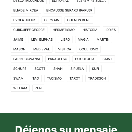
DESCATALOGADOS
EDITORIAL
ELEREMIRE ZOLLA
ELIADE MIRCEA
ENCAUSSE GERARD (PAPUS)
EVOLA JULIUS
GERMAIN
GUENON RENE
GURDJIEFF GEORGE
HERMETISMO
HISTORIA
IDRIES
JAIME
LEVI ELIPHAS
LIBRO
MAGIA
MARTIN
MASON
MEDIEVAL
MISTICA
OCULTISMO
PAPINI GIOVANNI
PARACELSO
PSICOLOGIA
SAINT
SCHURÉ
SCOTT
SHAH
SIRUELA
SUFI
SWAMI
TAO
TAOÍSMO
TAROT
TRADICION
WILLIAM
ZEN
Déjenos su mensaje