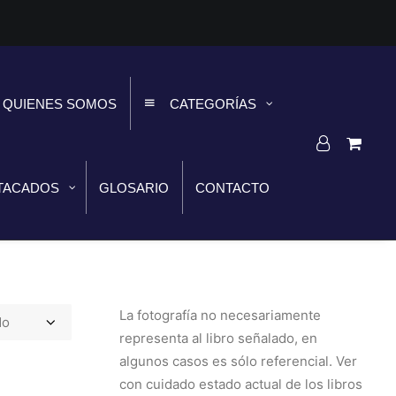
QUIENES SOMOS
CATEGORÍAS
TACADOS
GLOSARIO
CONTACTO
La fotografía no necesariamente
representa al libro señalado, en
algunos casos es sólo referencial. Ver
con cuidado estado actual de los libros