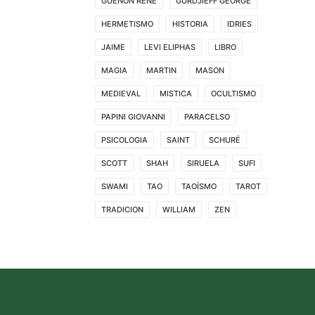
GUENON RENE
GURDJIEFF GEORGE
HERMETISMO
HISTORIA
IDRIES
JAIME
LEVI ELIPHAS
LIBRO
MAGIA
MARTIN
MASON
MEDIEVAL
MISTICA
OCULTISMO
PAPINI GIOVANNI
PARACELSO
PSICOLOGIA
SAINT
SCHURÉ
SCOTT
SHAH
SIRUELA
SUFI
SWAMI
TAO
TAOÍSMO
TAROT
TRADICION
WILLIAM
ZEN