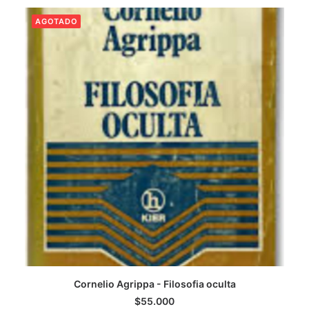
AGOTADO
CATEGORÍAS
AUTORES DESTACADOS
GLOSARIO
CONTACTO
LOGIN / REGISTER
CART
Cornelio Agrippa - Filosofia oculta
LEER MÁS
$
55.000