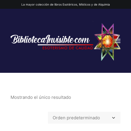
La mayor colección de libros Esotéricos, Místicos y de Alquimia
Mostrando el único resultado
INICIO
QUIENES SOMOS