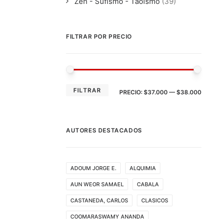
Zen - Sufismo - Taoismo
(39)
FILTRAR POR PRECIO
PRE
PRE
FILTRAR
PRECIO:
$37.000
—
$38.000
MÍN
MÁX
AUTORES DESTACADOS
ADOUM JORGE E.
ALQUIMIA
AUN WEOR SAMAEL
CABALA
CASTANEDA, CARLOS
CLASICOS
COOMARASWAMY ANANDA