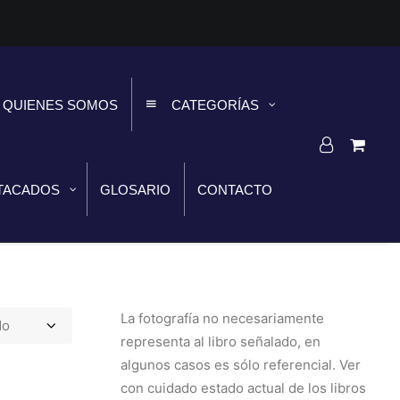
QUIENES SOMOS
CATEGORÍAS
TACADOS
GLOSARIO
CONTACTO
La fotografía no necesariamente
representa al libro señalado, en
algunos casos es sólo referencial. Ver
con cuidado estado actual de los libros