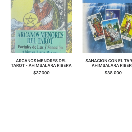
ARCANOS MENORES DEL
SANACION CON EL TAR
TAROT - AHIMSALARA RIBERA
AGREGAR AL CARRITO
AGREGAR AL CARRI
AHIMSALARA RIBE
$
37.000
$
38.000