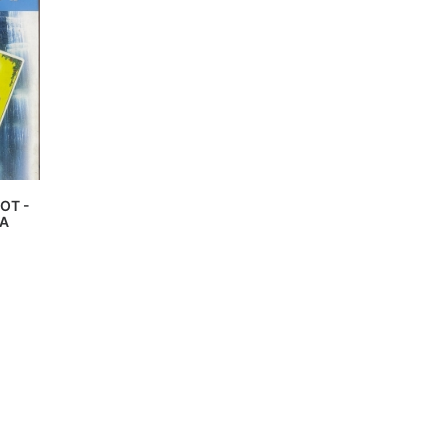
OT -
TO
RA