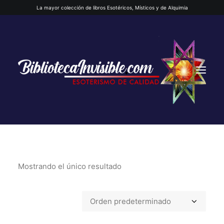
La mayor colección de libros Esotéricos, Místicos y de Alquimia
Mostrando el único resultado
INICIO
QUIENES SOMOS