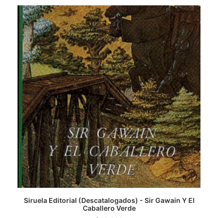
CATEGORÍAS
AUTORES DESTACADOS
GLOSARIO
CONTACTO
LOGIN / REGISTER
CART
Siruela Editorial (Descatalogados) - Sir Gawain Y El
AGREGAR AL CARRITO
Caballero Verde