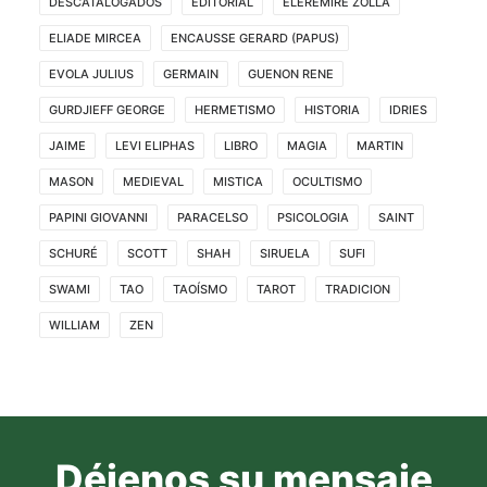
DESCATALOGADOS
EDITORIAL
ELEREMIRE ZOLLA
ELIADE MIRCEA
ENCAUSSE GERARD (PAPUS)
EVOLA JULIUS
GERMAIN
GUENON RENE
GURDJIEFF GEORGE
HERMETISMO
HISTORIA
IDRIES
JAIME
LEVI ELIPHAS
LIBRO
MAGIA
MARTIN
MASON
MEDIEVAL
MISTICA
OCULTISMO
PAPINI GIOVANNI
PARACELSO
PSICOLOGIA
SAINT
SCHURÉ
SCOTT
SHAH
SIRUELA
SUFI
SWAMI
TAO
TAOÍSMO
TAROT
TRADICION
WILLIAM
ZEN
Déjenos su mensaje