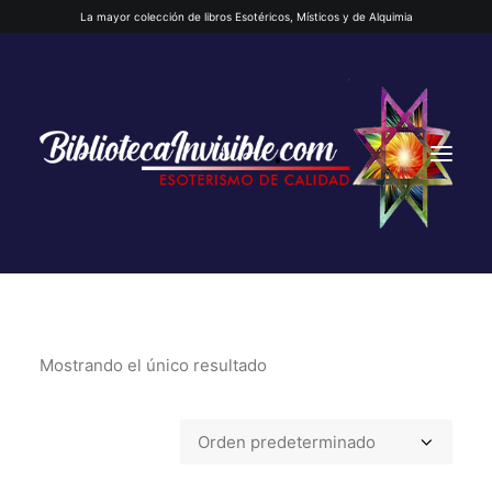
La mayor colección de libros Esotéricos, Místicos y de Alquimia
Mostrando el único resultado
INICIO
QUIENES SOMOS