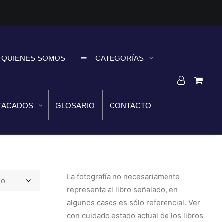
QUIENES SOMOS
CATEGORÍAS
TACADOS
GLOSARIO
CONTACTO
La fotografía no necesariamente
representa al libro señalado, en
algunos casos es sólo referencial. Ver
con cuidado estado actual de los libros