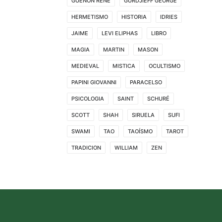
GUENON RENE
GURDJIEFF GEORGE
HERMETISMO
HISTORIA
IDRIES
JAIME
LEVI ELIPHAS
LIBRO
MAGIA
MARTIN
MASON
MEDIEVAL
MISTICA
OCULTISMO
PAPINI GIOVANNI
PARACELSO
PSICOLOGIA
SAINT
SCHURÉ
SCOTT
SHAH
SIRUELA
SUFI
SWAMI
TAO
TAOÍSMO
TAROT
TRADICION
WILLIAM
ZEN