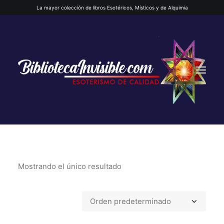
La mayor colección de libros Esotéricos, Místicos y de Alquimia
Mostrando el único resultado
INICIO
QUIENES SOMOS