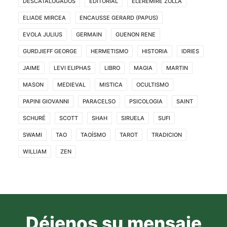
DESCATALOGADOS
EDITORIAL
ELEREMIRE ZOLLA
ELIADE MIRCEA
ENCAUSSE GERARD (PAPUS)
EVOLA JULIUS
GERMAIN
GUENON RENE
GURDJIEFF GEORGE
HERMETISMO
HISTORIA
IDRIES
JAIME
LEVI ELIPHAS
LIBRO
MAGIA
MARTIN
MASON
MEDIEVAL
MISTICA
OCULTISMO
PAPINI GIOVANNI
PARACELSO
PSICOLOGIA
SAINT
SCHURÉ
SCOTT
SHAH
SIRUELA
SUFI
SWAMI
TAO
TAOÍSMO
TAROT
TRADICION
WILLIAM
ZEN
Déjenos su mensaje