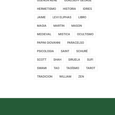
GUENON RENE
GURDJIEFF GEORGE
HERMETISMO
HISTORIA
IDRIES
JAIME
LEVI ELIPHAS
LIBRO
MAGIA
MARTIN
MASON
MEDIEVAL
MISTICA
OCULTISMO
PAPINI GIOVANNI
PARACELSO
PSICOLOGIA
SAINT
SCHURÉ
SCOTT
SHAH
SIRUELA
SUFI
SWAMI
TAO
TAOÍSMO
TAROT
TRADICION
WILLIAM
ZEN