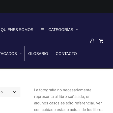
QUIENES SOMOS
CATEGORÍAS
TACADOS
GLOSARIO
CONTACTO
La fotografía no necesariamente
representa al libro señalado, en
algunos casos es sólo referencial. Ver
con cuidado estado actual de los libros