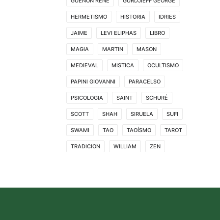
GUENON RENE
GURDJIEFF GEORGE
HERMETISMO
HISTORIA
IDRIES
JAIME
LEVI ELIPHAS
LIBRO
MAGIA
MARTIN
MASON
MEDIEVAL
MISTICA
OCULTISMO
PAPINI GIOVANNI
PARACELSO
PSICOLOGIA
SAINT
SCHURÉ
SCOTT
SHAH
SIRUELA
SUFI
SWAMI
TAO
TAOÍSMO
TAROT
TRADICION
WILLIAM
ZEN