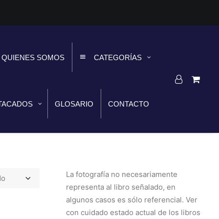
QUIENES SOMOS
CATEGORÍAS
TACADOS
GLOSARIO
CONTACTO
La fotografía no necesariamente
representa al libro señalado, en
algunos casos es sólo referencial. Ver
con cuidado estado actual de los libros