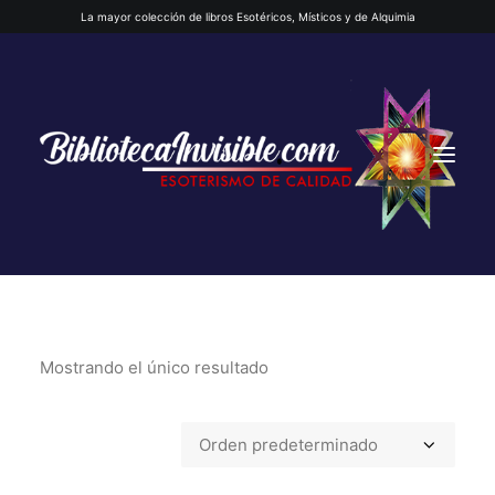
La mayor colección de libros Esotéricos, Místicos y de Alquimia
Mostrando el único resultado
INICIO
QUIENES SOMOS