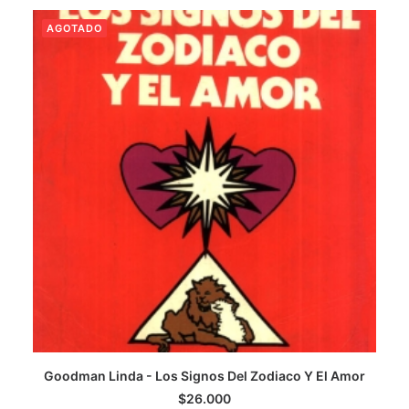
AGOTADO
CATEGORÍAS
AUTORES DESTACADOS
GLOSARIO
CONTACTO
LOGIN / REGISTER
CART
Goodman Linda - Los Signos Del Zodiaco Y El Amor
LEER MÁS
$
26.000