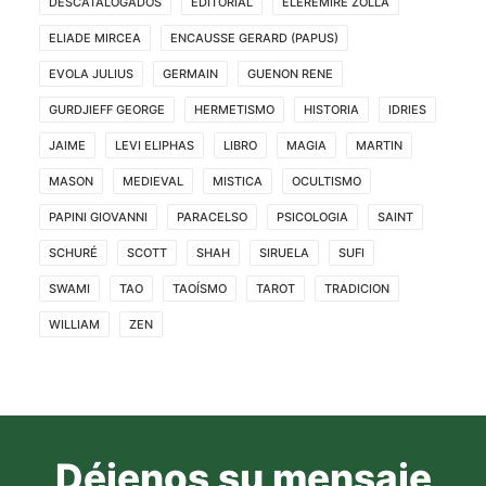
DESCATALOGADOS
EDITORIAL
ELEREMIRE ZOLLA
ELIADE MIRCEA
ENCAUSSE GERARD (PAPUS)
EVOLA JULIUS
GERMAIN
GUENON RENE
GURDJIEFF GEORGE
HERMETISMO
HISTORIA
IDRIES
JAIME
LEVI ELIPHAS
LIBRO
MAGIA
MARTIN
MASON
MEDIEVAL
MISTICA
OCULTISMO
PAPINI GIOVANNI
PARACELSO
PSICOLOGIA
SAINT
SCHURÉ
SCOTT
SHAH
SIRUELA
SUFI
SWAMI
TAO
TAOÍSMO
TAROT
TRADICION
WILLIAM
ZEN
Déjenos su mensaje