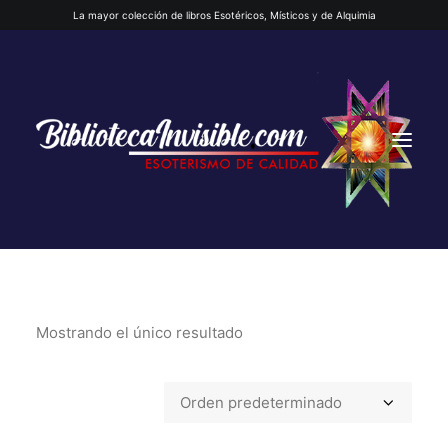
La mayor colección de libros Esotéricos, Místicos y de Alquimia
Mostrando el único resultado
INICIO
QUIENES SOMOS