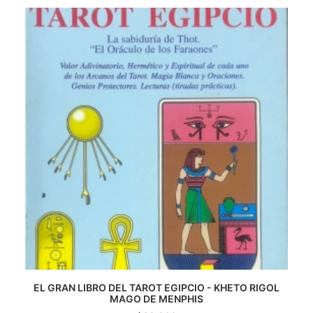
CATEGORÍAS
AUTORES DESTACADOS
GLOSARIO
CONTACTO
LOGIN / REGISTER
CART
EL GRAN LIBRO DEL TAROT EGIPCIO - KHETO RIGOL
AGREGAR AL CARRITO
MAGO DE MENPHIS