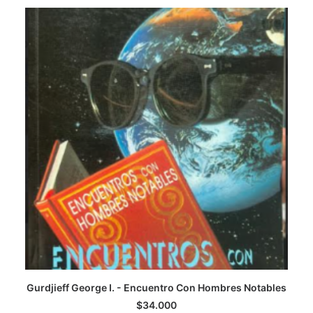
CATEGORÍAS
AUTORES DESTACADOS
GLOSARIO
CONTACTO
LOGIN / REGISTER
CART
Gurdjieff George I. - Encuentro Con Hombres Notables
AGREGAR AL CARRITO
$
34.000