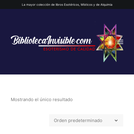
La mayor colección de libros Esotéricos, Místicos y de Alquimia
Mostrando el único resultado
INICIO
QUIENES SOMOS