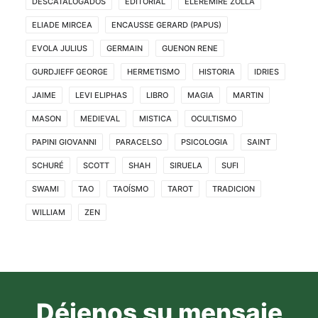
DESCATALOGADOS
EDITORIAL
ELEREMIRE ZOLLA
ELIADE MIRCEA
ENCAUSSE GERARD (PAPUS)
EVOLA JULIUS
GERMAIN
GUENON RENE
GURDJIEFF GEORGE
HERMETISMO
HISTORIA
IDRIES
JAIME
LEVI ELIPHAS
LIBRO
MAGIA
MARTIN
MASON
MEDIEVAL
MISTICA
OCULTISMO
PAPINI GIOVANNI
PARACELSO
PSICOLOGIA
SAINT
SCHURÉ
SCOTT
SHAH
SIRUELA
SUFI
SWAMI
TAO
TAOÍSMO
TAROT
TRADICION
WILLIAM
ZEN
Déjenos su mensaje