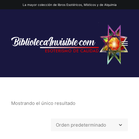
La mayor colección de libros Esotéricos, Místicos y de Alquimia
Mostrando el único resultado
INICIO
QUIENES SOMOS