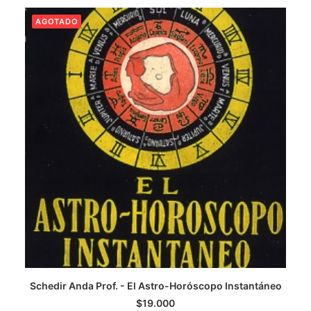
AGOTADO
CATEGORÍAS
AUTORES DESTACADOS
GLOSARIO
CONTACTO
LOGIN / REGISTER
CART
Schedir Anda Prof. - El Astro-Horóscopo Instantáneo
LEER MÁS
$
19.000