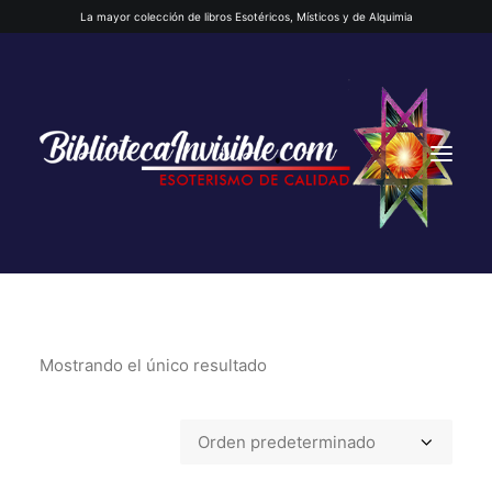
La mayor colección de libros Esotéricos, Místicos y de Alquimia
Mostrando el único resultado
INICIO
QUIENES SOMOS