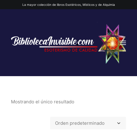
La mayor colección de libros Esotéricos, Místicos y de Alquimia
Mostrando el único resultado
INICIO
QUIENES SOMOS