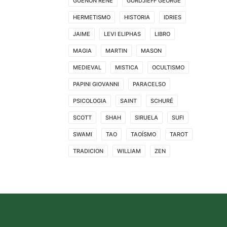
GUENON RENE
GURDJIEFF GEORGE
HERMETISMO
HISTORIA
IDRIES
JAIME
LEVI ELIPHAS
LIBRO
MAGIA
MARTIN
MASON
MEDIEVAL
MISTICA
OCULTISMO
PAPINI GIOVANNI
PARACELSO
PSICOLOGIA
SAINT
SCHURÉ
SCOTT
SHAH
SIRUELA
SUFI
SWAMI
TAO
TAOÍSMO
TAROT
TRADICION
WILLIAM
ZEN