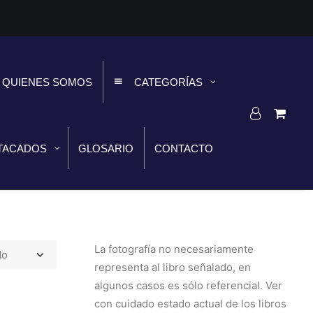
QUIENES SOMOS
CATEGORÍAS
TACADOS
GLOSARIO
CONTACTO
La fotografía no necesariamente
representa al libro señalado, en
algunos casos es sólo referencial. Ver
con cuidado estado actual de los libros