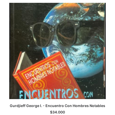
CATEGORÍAS
AUTORES DESTACADOS
GLOSARIO
CONTACTO
LOGIN / REGISTER
CART
Gurdjieff George I. - Encuentro Con Hombres Notables
AGREGAR AL CARRITO
$
34.000