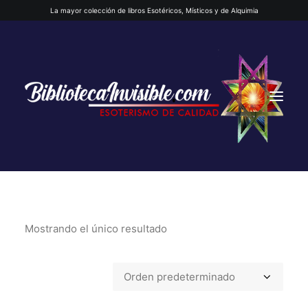
La mayor colección de libros Esotéricos, Místicos y de Alquimia
Mostrando el único resultado
INICIO
QUIENES SOMOS