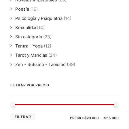
Poesía
(19)
Psicología y Psiquiatría
(14)
Sexualidad
(4)
Sin categoría
(23)
Tantra - Yoga
(12)
Tarot y Mancias
(24)
Zen - Sufismo - Taoismo
(39)
FILTRAR POR PRECIO
PRE
PRE
FILTRAR
PRECIO:
$20.000
—
$55.000
MÍN
MÁX