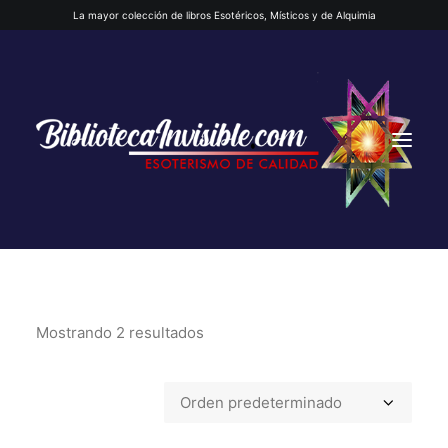
La mayor colección de libros Esotéricos, Místicos y de Alquimia
Mostrando 2 resultados
INICIO
QUIENES SOMOS