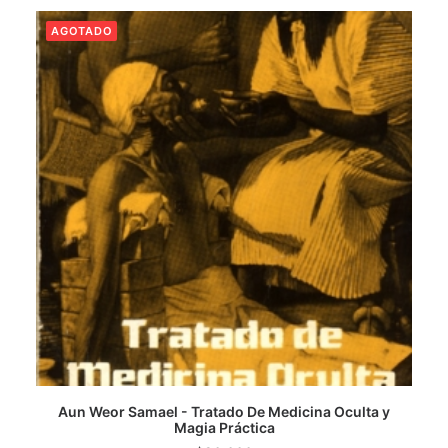
AGOTADO
CATEGORÍAS
AUTORES DESTACADOS
GLOSARIO
CONTACTO
LOGIN / REGISTER
CART
Aun Weor Samael - Tratado De Medicina Oculta y
Magia Práctica
LEER MÁS