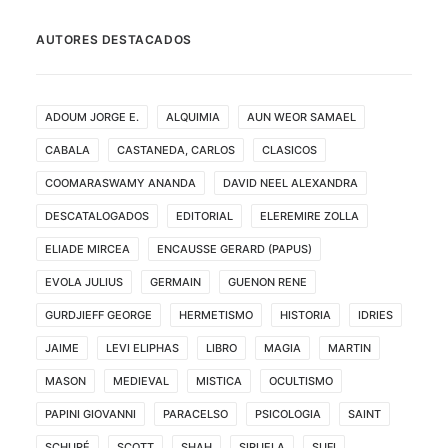
AUTORES DESTACADOS
ADOUM JORGE E.
ALQUIMIA
AUN WEOR SAMAEL
CABALA
CASTANEDA, CARLOS
CLASICOS
COOMARASWAMY ANANDA
DAVID NEEL ALEXANDRA
DESCATALOGADOS
EDITORIAL
ELEREMIRE ZOLLA
ELIADE MIRCEA
ENCAUSSE GERARD (PAPUS)
EVOLA JULIUS
GERMAIN
GUENON RENE
GURDJIEFF GEORGE
HERMETISMO
HISTORIA
IDRIES
JAIME
LEVI ELIPHAS
LIBRO
MAGIA
MARTIN
MASON
MEDIEVAL
MISTICA
OCULTISMO
PAPINI GIOVANNI
PARACELSO
PSICOLOGIA
SAINT
SCHURÉ
SCOTT
SHAH
SIRUELA
SUFI